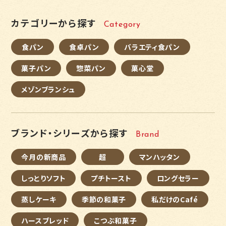
カテゴリーから探す
Category
食パン
食卓パン
バラエティ食パン
菓子パン
惣菜パン
菓心堂
メゾンブランシュ
ブランド・シリーズから探す
Brand
今月の新商品
超
マンハッタン
しっとりソフト
プチトースト
ロングセラー
蒸しケーキ
季節の和菓子
私だけのCafé
ハースブレッド
こつぶ和菓子