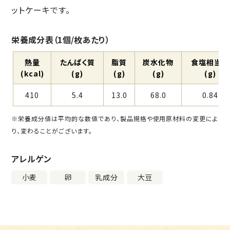
ットケーキです。
栄養成分表（1個/枚あたり）
熱量
たんぱく質
脂質
炭⽔化物
⾷塩相当量
(kcal)
(g)
(g)
(g)
(g)
410
5.4
13.0
68.0
0.84
※栄養成分値は平均的な数値であり、製品規格や使用原材料の変更によ
り、変わることがございます。
アレルゲン
小麦
卵
乳成分
大豆