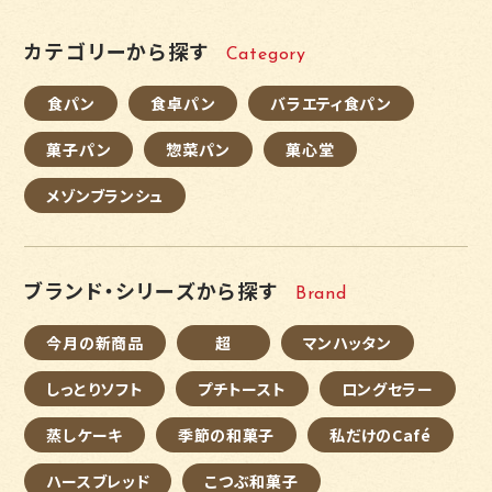
カテゴリーから探す
Category
食パン
食卓パン
バラエティ食パン
菓子パン
惣菜パン
菓心堂
メゾンブランシュ
ブランド・シリーズから探す
Brand
今月の新商品
超
マンハッタン
しっとりソフト
プチトースト
ロングセラー
蒸しケーキ
季節の和菓子
私だけのCafé
ハースブレッド
こつぶ和菓子