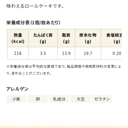
味わえるロールケーキです。
栄養成分表（1個/枚あたり）
熱量
たんぱく質
脂質
炭⽔化物
⾷塩相当量
(kcal)
(g)
(g)
(g)
(g)
218
3.5
13.9
19.7
0.20
※栄養成分値は平均的な数値であり、製品規格や使用原材料の変更によ
り、変わることがございます。
アレルゲン
小麦
卵
乳成分
大豆
ゼラチン