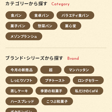
カテゴリーから探す
Category
食パン
食卓パン
バラエティ食パン
菓子パン
惣菜パン
菓心堂
メゾンブランシュ
ブランド・シリーズから探す
Brand
今月の新商品
超
マンハッタン
しっとりソフト
プチトースト
ロングセラー
蒸しケーキ
季節の和菓子
私だけのCafé
ハースブレッド
こつぶ和菓子
ポケモンパン