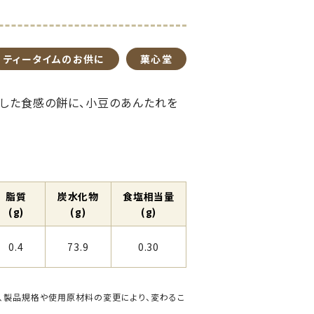
ティータイムのお供に
菓心堂
とした食感の餅に、小豆のあんたれを
脂質
炭⽔化物
⾷塩相当量
(g)
(g)
(g)
0.4
73.9
0.30
、製品規格や使用原材料の変更により、変わるこ