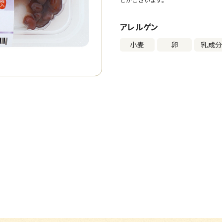
アレルゲン
小麦
卵
乳成