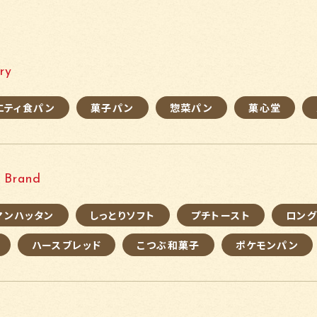
ry
エティ食パン
菓子パン
惣菜パン
菓心堂
Brand
マンハッタン
しっとりソフト
プチトースト
ロン
ハースブレッド
こつぶ和菓子
ポケモンパン