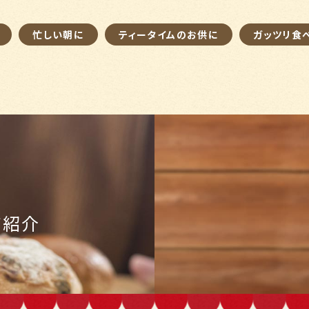
忙しい朝に
ティータイムのお供に
ガッツリ食
舗紹介