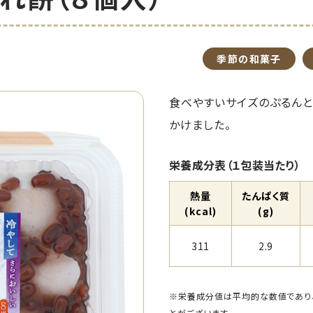
季節の和菓子
食べやすいサイズのぷるん
かけました。
栄養成分表（１包装当たり）
熱量
たんぱく質
(kcal)
(g)
311
2.9
※栄養成分値は平均的な数値であり
とがございます。