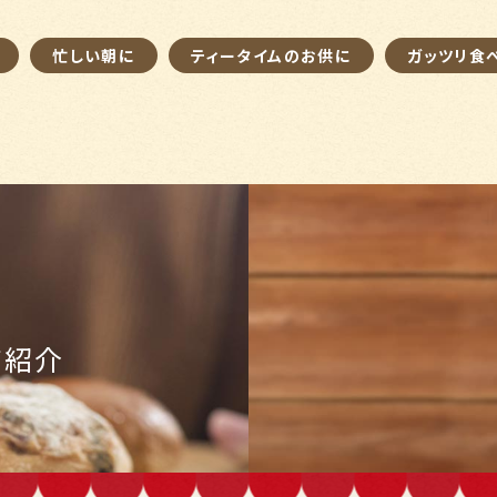
忙しい朝に
ティータイムのお供に
ガッツリ食
舗紹介