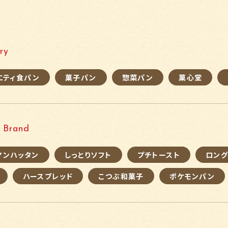
ry
エティ食パン
菓子パン
惣菜パン
菓心堂
Brand
マンハッタン
しっとりソフト
プチトースト
ロン
ハースブレッド
こつぶ和菓子
ポケモンパン