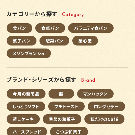
カテゴリーから探す
Category
食パン
食卓パン
バラエティ食パン
菓子パン
惣菜パン
菓心堂
メゾンブランシュ
ブランド・シリーズから探す
Brand
今月の新商品
超
マンハッタン
しっとりソフト
プチトースト
ロングセラー
蒸しケーキ
季節の和菓子
私だけのCafé
ハースブレッド
こつぶ和菓子