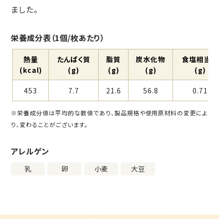
ました。
栄養成分表（1個/枚あたり）
熱量
たんぱく質
脂質
炭⽔化物
⾷塩相当量
(kcal)
(g)
(g)
(g)
(g)
453
7.7
21.6
56.8
0.71
※栄養成分値は平均的な数値であり、製品規格や使用原材料の変更によ
り、変わることがございます。
アレルゲン
乳
卵
⼩⻨
大豆