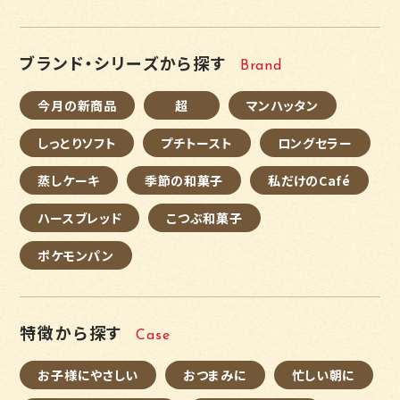
ブランド・シリーズから探す
Brand
今月の新商品
超
マンハッタン
しっとりソフト
プチトースト
ロングセラー
蒸しケーキ
季節の和菓子
私だけのCafé
ハースブレッド
こつぶ和菓子
ポケモンパン
特徴から探す
Case
お子様にやさしい
おつまみに
忙しい朝に