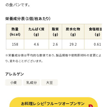
の食パンです。
栄養成分表（1個/枚あたり）
熱量
たんぱく質
脂質
炭⽔化物
⾷塩相当量
(kcal)
(g)
(g)
(g)
(g)
158
4.6
2.6
29.2
0.61
※栄養成分値は平均的な数値であり、製品規格や使用原材料の変更によ
り、変わることがございます。
アレルゲン
小麦
乳成分
大豆
お料理レシピ「フルーツオープンサン